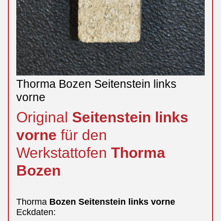
Thorma Bozen Seitenstein links
vorne
Original
Seitenstein
links
vorne
für den
Werkstattofen
Thorma
Bozen
Thorma
Bozen
Seitenstein
links
vorne
Eckdaten: