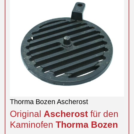
Thorma Bozen Ascherost
Original
Ascherost
für den
Kaminofen
Thorma
Bozen