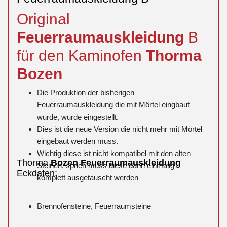
Original
Feuerraumauskleidung
B
für den Kaminofen
Thorma
Bozen
Die Produktion der bisherigen
Feuerraumauskleidung die mit Mörtel eingbaut
wurde, wurde eingestellt.
Dies ist die neue Version die nicht mehr mit Mörtel
eingebaut werden muss.
Wichtig diese ist nicht kompatibel mit den alten
Thorma
Bozen
Feuerraumauskleidung
Steinen, sprich muss diese dann einmalig
Eckdaten:
komplett ausgetauscht werden
Brennofensteine, Feuerraumsteine