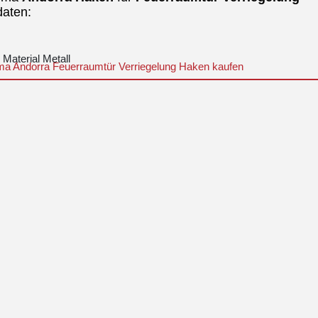
aten:
Material Metall
a Andorra Feuerraumtür Verriegelung Haken kaufen