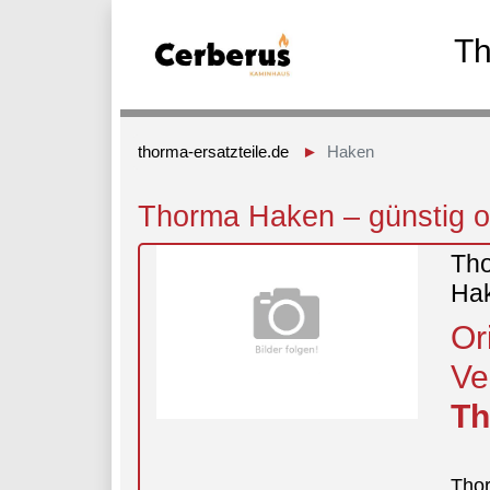
Th
thorma-ersatzteile.de
Haken
Thorma Haken – günstig on
Tho
Ha
Or
Ve
T
Tho