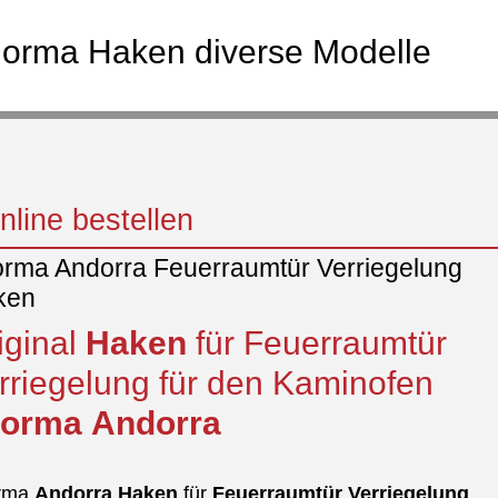
orma Haken diverse Modelle
line bestellen
rma Andorra Feuerraumtür Verriegelung
ken
iginal
Haken
für Feuerraumtür
rriegelung für den Kaminofen
horma
Andorra
rma
Andorra
Haken
für
Feuerraumtür Verriegelung