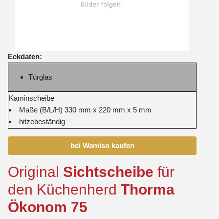
Eckdaten:
Türglas
Kaminscheibe
Maße (B/L/H) 330 mm x 220 mm x 5 mm
hitzebeständig
bei Wamiso kaufen
Original
Sichtscheibe
für
den Küchenherd
Thorma
Ökonom
75