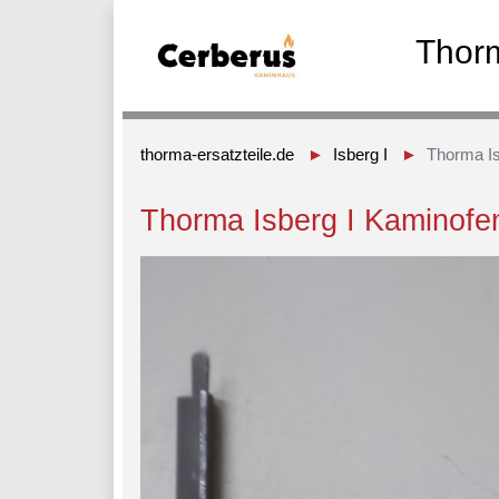
Thorm
thorma-ersatzteile.de
Isberg I
Thorma Is
Thorma Isberg I Kaminofe