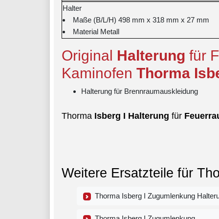
Halter
Maße (B/L/H) 498 mm x 318 mm x 27 mm
Material Metall
Original
Halterung
für 
Kaminofen
Thorma
Isb
Halterung für Brennraumauskleidung
Thorma
Isberg
I
Halterung
für
Feuerr
Weitere Ersatzteile für Th
Thorma Isberg I Zugumlenkung Halter
Thorma Isberg I Zugumlenkung