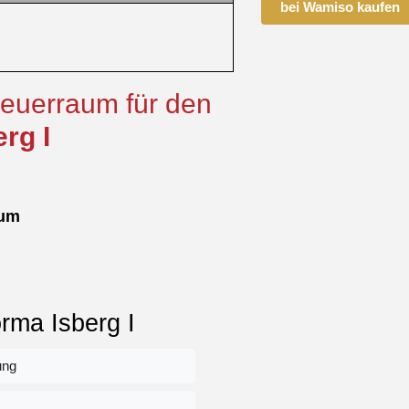
bei Wamiso kaufen
Feuerraum für den
erg
I
aum
orma Isberg I
ung